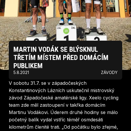
MARTIN VODÁK SE BLÝSKNUL
TŘETÍM MÍSTEM PŘED DOMÁCÍM
PUBLIKEM
5.8.2021
ZÁVODY
V sobotu 31.7. se v západočeských
Konstantinových Lázních uskutečnil mistrovský
závod Západočeské amatérské ligy. Xeelo cycling
team zde měl zastoupení v takřka domácím
Martinu Vodákovi. Úderem druhé hodiny se málo
početný balík vydal vstříc téměř osmdesáti
kilometrům členité trati. „Od počátku bylo zřejmé,