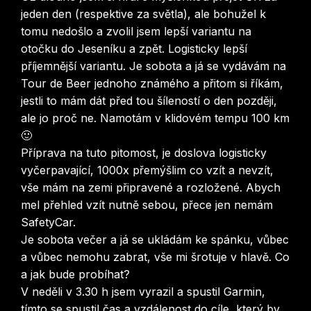
jeden den (respektive za světla), ale bohužel k
tomu nedošlo a zvolil jsem lepší variantu na
otočku do Jeseníku a zpět. Logisticky lepší
příjemnější variantu. Je sobota a já se vydávám na
Tour de Beer jednoho známého a přitom si říkám,
jestli to mám dát před tou šíleností o den později,
ale jo proč ne. Namotám v klidovém tempu 100 km
🙂
Příprava na tuto pitomost, je doslova logisticky
vyčerpavající, 1000x přemýšlim co vzít a nevzít,
vše mám na zemi připravené a rozložené. Abych
mel přehled vzít nutně sebou, přece jen nemám
SafetyCar.
Je sobota večer a já se ukládám ke spánku, vůbec
a vůbec nemohu zabrat, vše mi šrotuje v hlavě. Co
a jak bude probíhat?
V neděli v 3.30 h jsem vyrazil a spustil Garmin,
tímto se spustil čas a vzdálenost do cíle, který by