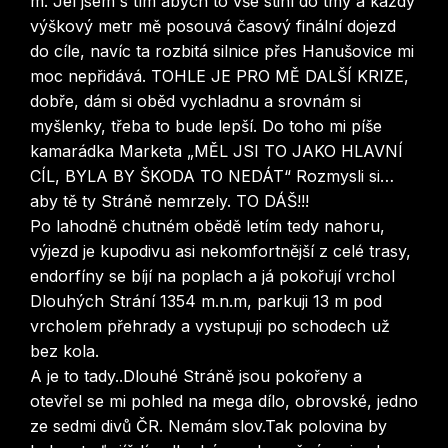
m. Jel jsem s tím abych to vše stihl do tmy a každy
výškový metr mě posouvá časový finální dojezd
do cíle, navíc ta rozbitá silnice přes Hanušovice mi
moc nepřidává. TOHLE JE PRO MĚ DALŠÍ KRIZE,
dobře, dám si oběd vychladnu a srovnám si
myšlenky, třeba to bude lepší. Do toho mi píše
kamarádka Marketa „MĚL JSI TO JAKO HLAVNÍ
CÍL, BYLA BY ŠKODA TO NEDÁT“ Rozmysli si…
aby tě ty Stráně nemrzely. TO DÁŠ!!!
Po lahodně chutném obědě letím tedy nahoru,
výjezd je kupodivu asi nekomfortnější z celé trasy,
endorfíny se bíjí na poplach a já pokořují vrchol
Dlouhých Strání 1354 m.n.m, parkuji 13 m pod
vrcholem přehrady a vystupuji po schodech už
bez kola.
A je to tady..Dlouhé Stráně jsou pokořeny a
otevřel se mi pohled na mega dílo, obrovské, jedno
ze sedmi divů ČR. Nemám slov.Tak polovina by