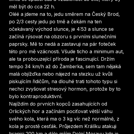
měl být do cca 22 h.
Oléé a jdeme na to, jedu směrem na Český Brod,
po 2/3 cesty jedu po tmě a čekám na ten
očekávaný východ slunce, je 4:53 a slunce se
začíná rýsovat na obzoru s prvními slunečními
paprsky. Mě to nedá a zastavuji na pár foteček
této pro mě vzácnosti. Všude ticho a minimum aut,
ale ta probouzející příroda je fascinující. Držím
tempo 34 km/h až do Žamberka, sem tam nějaká
malá objížďka nebo nájezd na stezku už kvůli
piskujícím řidičům, na dlouhé trati tohoto typu si
nechci zvyšovat stresový hormon, protože by to
bylo kontraproduktivní.
Najíždím do prvních kopců zasahujících od
Orlických hor a začínám pociťovat větší váhu
svého kola, která ma o 3 kg víc než normálně, z
kola je prostě cesťák. Průjezdem Králíku atakuji
hranici 200 km a dále míjím Dolní Moravu kde je