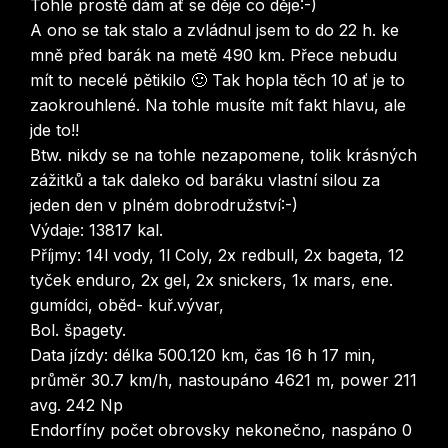
Tohle prostě dám ať se děje co děje:-)
A ono se tak stalo a zvládnul jsem to do 22 h. ke
mně před barák na metě 490 km. Přece nebudu
mít to necelé pětikilo 🙂 Tak hopla těch 10 ať je to
zaokrouhlené. Na tohle musíte mít fakt hlavu, ale
jde to!!
Btw. nikdy se na tohle nezapomene, tolik krásných
zážitků a tak daleko od baráku vlastní silou za
jeden den v plném dobrodružství:-)
Výdaje: 13817 kal.
Příjmy: 14l vody, 1l Coly, 2x redbull, 2x bageta, 12
tyček enduro, 2x gel, 2x snickers, 1x mars, ene.
gumídci, oběd- kuř.vývar,
Bol. špagety.
Data jízdy: délka 500.120 km, čas 16 h 17 min,
průměr 30.7 km/h, nastoupáno 4621 m, power 211
avg. 242 Np
Endorfíny počet obrovsky nekonečno, naspáno 0