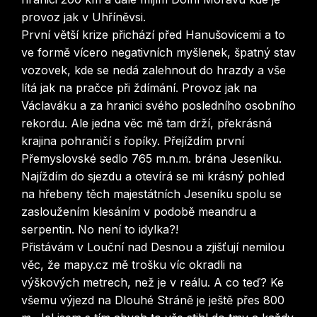
provoz jak v Uhříněvsi.
První větší krize přichází před Hanušovicemi a to
ve formě vícero negativních myšlenek, špatný stav
vozovek, kde se nedá zalehnout do hrazdy a vše
lítá jak na pračce při ždímání. Provoz jak na
Václaváku a za hranici svého posledního osobního
rekordu. Ale jedna věc mě tam drží, překrásná
krajina pohraničí s řopíky. Přejíždím první
Přemyslovské sedlo 765 m.n.m. brána Jeseníku.
Najíždím do sjezdu a otevírá se mi krásný pohled
na hřebeny těch majestátních Jeseníku spolu se
zasloužením klesáním v podobě meandru a
serpentin. No není to idylka?!
Přistávám v Louční nad Desnou a zjišťují nemilou
věc, že mapy.cz mě trošku víc okradli na
výškových metrech, než je v reálu. A co teď? Ke
všemu výjezd na Dlouhé Stráně je ještě přes 800