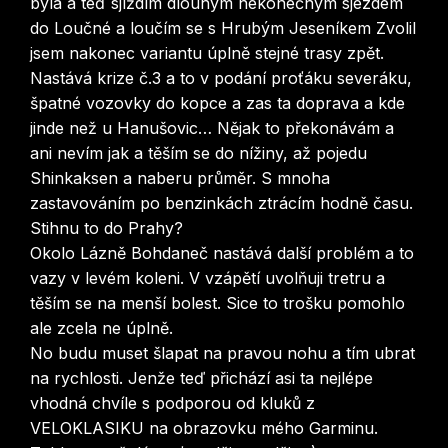
byla a teď sjíždím dlouhým nekonečným sjezdem
do Loučné a loučím se s Hrubým Jeseníkem Zvolil
jsem nakonec variantu úplně stejné trasy zpět.
Nastává krize č.3 a to v podání proťáku severáku,
špatné vozovky do kopce a zas ta doprava a kde
jinde než u Hanušovic… Nějak to překonávám a
ani nevím jak a těším se do nížiny, až pojedu
Shinkaksen a naberu průměr. S mnoha
zastavováním po benzinkách ztrácím hodně času.
Stihnu to do Prahy?
Okolo Lázně Bohdaneč nastává další problém a to
vazy v levém koleni. V vzápětí uvolňuji tretru a
těším se na menší bolest. Sice to trošku pomohlo
ale zcela ne úplně.
No budu muset šlapat na pravou nohu a tím ubrat
na rychlosti. Jenže teď přichází asi ta nejlépe
vhodná chvíle s podporou od kluků z
VELOKLASIKU na obrazovku mého Garminu.