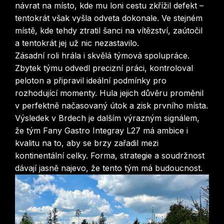
návrat na místo, kde mu loni cestu zkřížil defekt –
tentokrát však vyšla odveta dokonale. Ve stejném
místě, kde tehdy ztratil šanci na vítězství, zaútočil
a tentokrát jej už nic nezastavilo.
Zásadní roli hrála i skvělá týmová spolupráce.
Zbytek týmu odvedl precizní práci, kontroloval
peloton a připravil ideální podmínky pro
rozhodující momenty. Hula jejich důvěru proměnil
v perfektně načasovaný útok a zisk prvního místa.
Výsledek v Brdech je dalším výrazným signálem,
že tým Fany Gastro Integray L27 má ambice i
kvalitu na to, aby se brzy zařadil mezi
kontinentální celky. Forma, strategie a soudržnost
dávají jasně najevo, že tento tým má budoucnost.