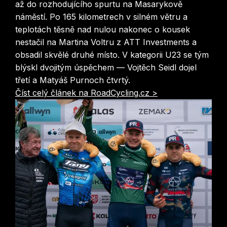
až do rozhodujícího spurtu na Masarykově
náměstí. Po 165 kilometrech v silném větru a
teplotách těsně nad nulou nakonec o kousek
nestačil na Martina Voltru z ATT Investments a
obsadil skvělé druhé místo. V kategorii U23 se tým
blýskl dvojitým úspěchem — Vojtěch Seidl dojel
třetí a Matyáš Purnoch čtvrtý.
Číst celý článek na RoadCycling.cz >